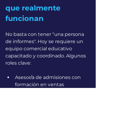
que realmente 
funcionan
No basta con tener "una persona 
de informes". Hoy se requiere un 
equipo comercial educativo 
capacitado y coordinado. Algunos 
roles clave:
Asesor/a de admisiones con 
formación en ventas 
educativas.
Coordinador/a comercial que 
gestiona indicadores y 
procesos.
Soporte administrativo para la 
documentación y cierre.