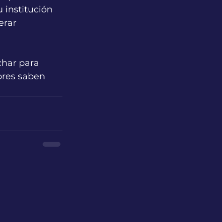
u institución 
erar 
har para 
ores saben 