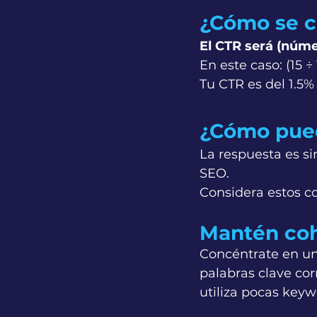
¿Cómo se c
El CTR será (núme
En este caso: (15 ÷ 
Tu CTR es del 1.5%
¿Cómo pue
La respuesta es si
SEO.
Considera estos c
Mantén coh
Concéntrate en un 
palabras clave cor
utiliza pocas key