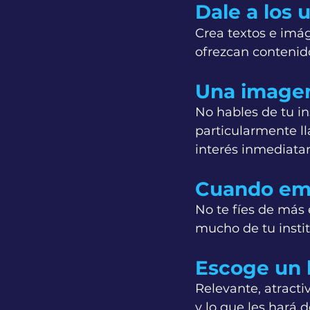
Dale a los 
Crea textos e imág
ofrezcan contenido
Una imagen
No hables de tu in
particularmente lla
interés inmediata
Cuando emp
No te fíes de más 
mucho de tu instit
Escoge un 
Relevante, atractiv
y lo que les hará d