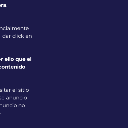
era
.
encialmente 
 dar click en 
 ello que el 
contenido 
ar el sitio 
ese anuncio 
anuncio no 
 