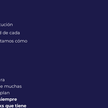
tución 
d de cada 
ontamos cómo 
ra 
 de muchas 
plan 
 siempre 
ks que tiene 