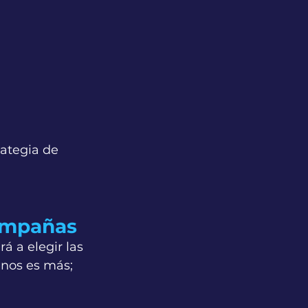
rategia de 
campañas
á a elegir las 
enos es más; 