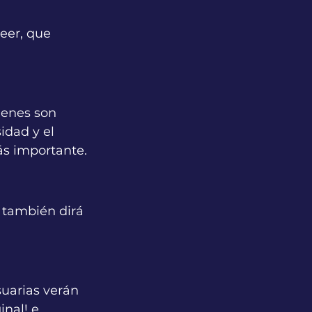
eer, que 
genes son 
idad y el 
ás importante.
 también dirá 
suarias verán 
inal! e 