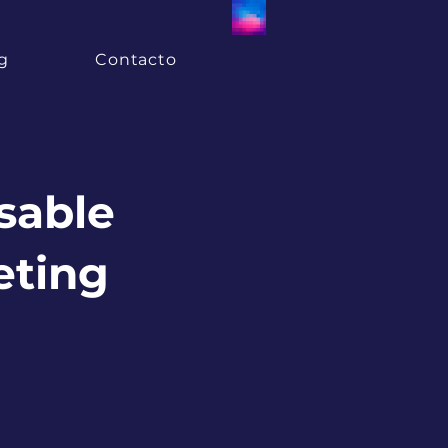
g
Contacto
sable
eting