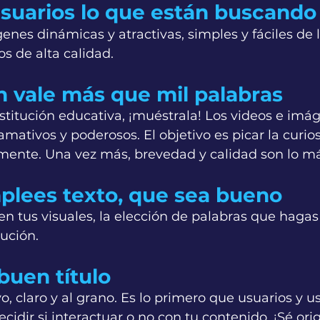
usuarios lo que están buscando
enes dinámicas y atractivas, simples y fáciles de l
s de alta calidad.
 vale más que mil palabras
stitución educativa, ¡muéstrala! Los videos e imá
mativos y poderosos. El objetivo es picar la curios
mente. Una vez más, brevedad y calidad son lo m
lees texto, que sea bueno
en tus visuales, la elección de palabras que hagas
ución.
buen título
o, claro y al grano. Es lo primero que usuarios y u
ecidir si interactuar o no con tu contenido. ¡Sé orig