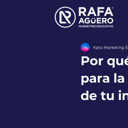
Kpta Marketing E
Por qué
para la
de tu i