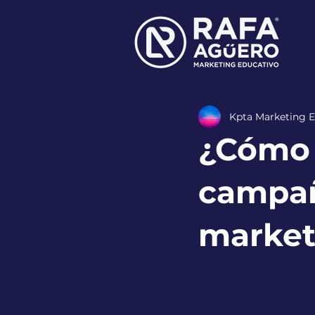
Kpta Marketing E
¿Cómo m
campañ
market