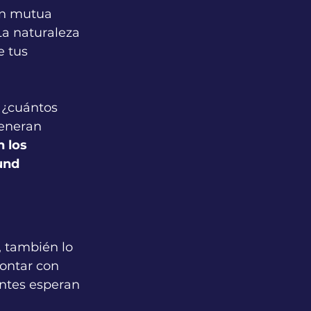
ón mutua 
La naturaleza 
e tus 
 ¿cuántos 
eneran 
n los 
und 
 también lo 
ontar con 
entes esperan 