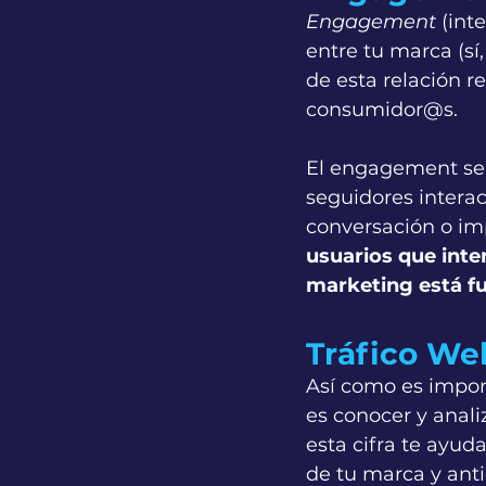
Engagement
 (in
entre tu marca (sí,
de esta relación r
consumidor@s. 
El engagement se m
seguidores intera
conversación o im
usuarios que inte
marketing está f
Tráfico We
Así como es impor
es conocer y anali
esta cifra te ayud
de tu marca y anti