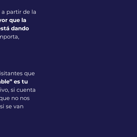
a partir de la 
or que la 
está dando 
mporta, 
sitantes que 
ble” es tu 
ivo, si cuenta 
rque no nos 
i se van 