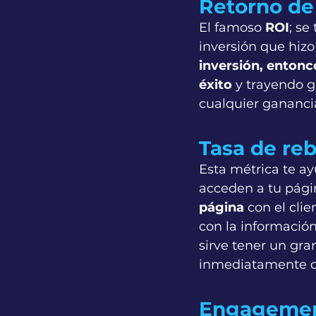
Retorno de 
El famoso 
ROI
; se
inversión que hizo
inversión, enton
éxito
 y trayendo 
cualquier gananci
Tasa de reb
Esta métrica te ay
acceden a tu pági
página
 con el clie
con la información
sirve tener un gr
inmediatamente d
Engagemen