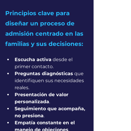
Principios clave para 
diseñar un proceso de 
admisión centrado en las 
familias y sus decisiones:
Escucha activa
 desde el 
primer contacto.
Preguntas diagnósticas
 que 
identifiquen sus necesidades 
reales.
Presentación de valor 
personalizada
.
Seguimiento que acompaña, 
no presiona
.
Empatía constante en el 
manejo de objeciones
.