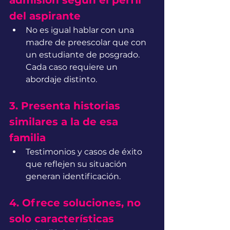
admisión según el perfil 
del aspirante
No es igual hablar con una 
madre de preescolar que con 
un estudiante de posgrado. 
Cada caso requiere un 
abordaje distinto.
3. Presenta historias 
similares a la de esa 
familia
Testimonios y casos de éxito 
que reflejen su situación 
generan identificación.
4. Ofrece soluciones, no 
solo características